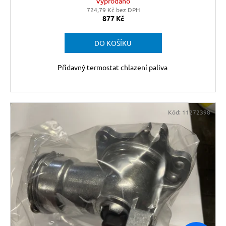
Vyprodáno
724,79 Kč bez DPH
877 Kč
DO KOŠÍKU
Přídavný termostat chlazení paliva
Kód:
11272398