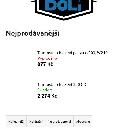
a
j
í
t
Nejprodávanější
?
Termostat chlazení paliva W203, W210
Vyprodáno
877 Kč
HLEDAT
Termostat chlazení 350 CDI
Skladem
D
2 274 Kč
o
p
o
Ř
r
a
Nejlevnější
Nejdražší
Nejprodávanější
Abecedně
u