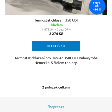
4 975
KČ
–54 %
Termostat chlazení 350 CDI
Skladem
1 879,34 Kč bez DPH
2 274 Kč
DO KOŠÍKU
Termostat chlazení pro OM642 350CDI. Druhovýroba
Německo. S čidlem teploty.
2
položek celkem
O
v
Z
l
á
á
Shoptet.cz
d