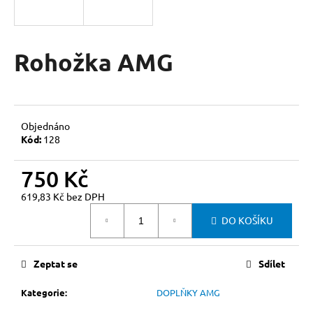
a
j
í
Rohožka AMG
t
?
Objednáno
Kód:
128
HLEDAT
750 Kč
619,83 Kč bez DPH
Měrná
DO KOŠÍKU
D
cena:
o
p
Zeptat se
Sdílet
o
r
Kategorie
:
DOPLŇKY AMG
u